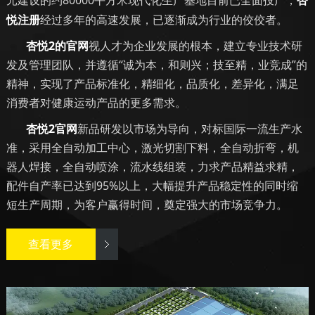
元建设的约80000平方米现代化生产基地目前已全面投产，
杏
悦注册
经过多年的高速发展，已逐渐成为行业的佼佼者。
杏悦2的官网
视人才为企业发展的根本，建立专业技术研
发及管理团队，并遵循“诚为本，和则兴；技至精，业竞成”的
精神，实现了产品标准化，精细化，品质化，差异化，满足
消费者对健康运动产品的更多需求。
杏悦2官网
新品研发以市场为导向，对标国际一流生产水
准，采用全自动加工中心，激光切割下料，全自动折弯，机
器人焊接，全自动喷涂，流水线组装，力求产品精益求精，
配件自产率已达到95%以上，大幅提升产品稳定性的同时缩
短生产周期，为客户赢得时间，奠定强大的市场竞争力。
查看更多