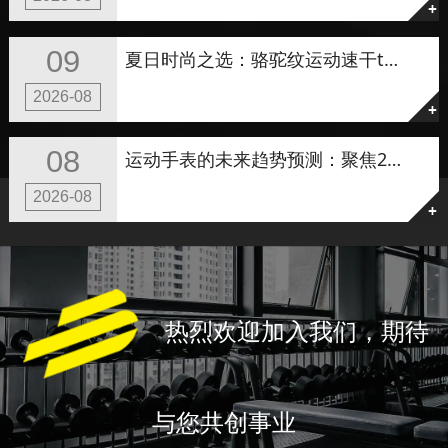
+
09
夏日时尚之选：骆驼纹运动速干t恤，打造你的活力夏日造型
2026-08
+
08
运动手表的未来趋势预测：聚焦2026年市场分析
2026-08
+
热烈欢迎加入我们，期待
与您共创事业