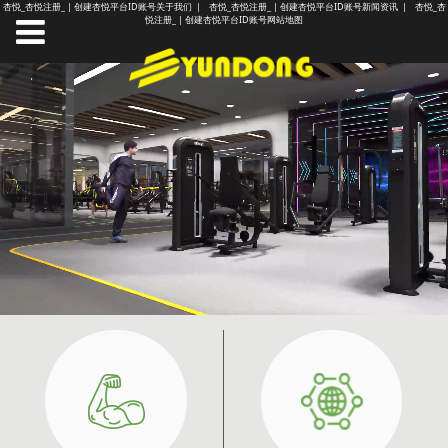
杏悦_杏悦注册_ | 创建杏悦平台ID账号关于我们
|
杏悦_杏悦注册_ | 创建杏悦平台ID账号新闻资讯
|
杏悦_杏
悦注册_ | 创建杏悦平台ID账号网站地图