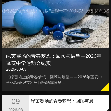
绿茵赛场的青春梦想：回顾与展望—2026年
蓬安中学运动会纪实
2026-08-09
《绿茵场上的青春梦想：回顾与展望——2026年蓬安中
学运动会纪实》当阳光洒满操场...
+
09
绿茵赛场的青春梦想：回顾与展望—2026年蓬安中学运动会纪实
2026-08